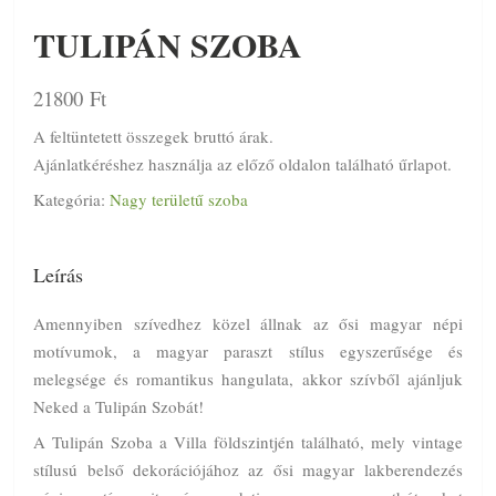
TULIPÁN SZOBA
21800
Ft
A feltüntetett összegek bruttó árak.
Ajánlatkéréshez használja az előző oldalon található űrlapot.
Kategória:
Nagy területű szoba
Leírás
Amennyiben szívedhez közel állnak az ősi magyar népi
motívumok, a magyar paraszt stílus egyszerűsége és
melegsége és romantikus hangulata, akkor szívből ajánljuk
Neked a Tulipán Szobát!
A Tulipán Szoba a Villa földszintjén található, mely vintage
stílusú belső dekorációjához az ősi magyar lakberendezés