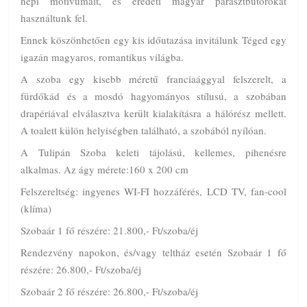
népi motívumait, és eredeti magyar parasztbútorokat
használtunk fel.
Ennek köszönhetően egy kis időutazása invitálunk Téged egy
igazán magyaros, romantikus világba.
A szoba egy kisebb méretű franciaággyal felszerelt, a
fürdőkád és a mosdó hagyományos stílusú, a szobában
drapériával elválasztva került kialakításra a hálórész mellett.
A toalett külön helyiségben található, a szobából nyílóan.
A Tulipán Szoba keleti tájolású, kellemes, pihenésre
alkalmas. Az ágy mérete:160 x 200 cm
Felszereltség: ingyenes WI-FI hozzáférés, LCD TV, fan-cool
(klíma)
Szobaár 1 fő részére: 21.800,- Ft/szoba/éj
Rendezvény napokon, és/vagy teltház esetén Szobaár 1 fő
részére: 26.800,- Ft/szoba/éj
Szobaár 2 fő részére: 26.800,- Ft/szoba/éj