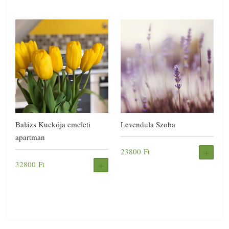
Balázs Kuckója emeleti
Levendula Szoba
apartman
23800
Ft
FOG
32800
Ft
FOGLALÁS