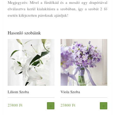
Megjegyzés: Mivel a fürdőkád és a mosdó egy drapériával
elválasztva kerül kialakításra a szobában, így a szobát 2 fő
esetén kifejezetten pároknak ajánljuk!
Hasonló szobáink
Liliom Szoba
Viola Szoba
23800
Ft
23800
Ft
FOGLALÁS
FOG