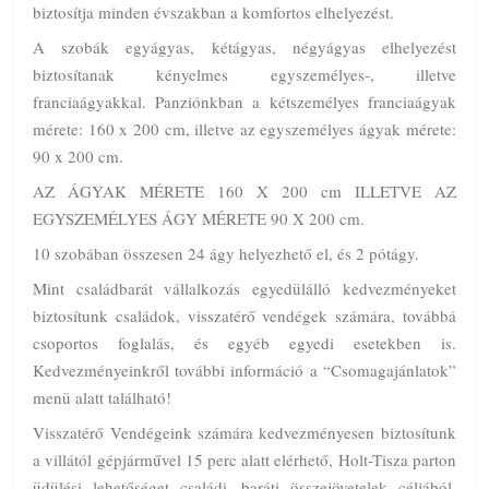
biztosítja minden évszakban a komfortos elhelyezést.
A szobák egyágyas, kétágyas, négyágyas elhelyezést
biztosítanak kényelmes egyszemélyes-, illetve
franciaágyakkal. Panziónkban a kétszemélyes franciaágyak
mérete: 160 x 200 cm, illetve az egyszemélyes ágyak mérete:
90 x 200 cm.
AZ ÁGYAK MÉRETE 160 X 200 cm ILLETVE AZ
EGYSZEMÉLYES ÁGY MÉRETE 90 X 200 cm.
10 szobában összesen 24 ágy helyezhető el, és 2 pótágy.
Mint családbarát vállalkozás egyedülálló kedvezményeket
biztosítunk családok, visszatérő vendégek számára, továbbá
csoportos foglalás, és egyéb egyedi esetekben is.
Kedvezményeinkről további információ a “Csomagajánlatok”
menü alatt található!
Visszatérő Vendégeink számára kedvezményesen biztosítunk
a villától gépjárművel 15 perc alatt elérhető, Holt-Tisza parton
üdülési lehetőséget családi, baráti összejövetelek céljából.