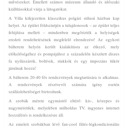
művészeket. Emellett számos múzeum állandó és időszaki
kiállításokkal várja a látogatókat.
A Villa kifejezetten klasszikus polgári stílusú házban kap
helyet. Az épület földszintjén a tulajdonosok – az épület teljes
felújítása mellett – mindenben megőrizték a helyiségek
eredeti rendeltetésének megfelelő elrendezést! Az egykori
bálterem helyén került kialakításra az étkező, mely
előkelőségéhez és pompájához a századelőn készített díszes
fa nyílászárók, boltívek, stukkók és egy impozáns tükör
járulnak hozzá!
A bálterem 20-40 fős rendezvények megtartására is alkalmas.
A rendezvények résztvevői számára igény esetén
szálláslehetőséget biztosítunk.
A szobák mérete egymástól eltérő: kis-, közepes és
nagyméretűek, melyekben műholdas TV, ingyenes internet
hozzáférés is rendelkezésre áll.
Az emeleti szobákban lévő fan-cool fűtés-légkondicionálás