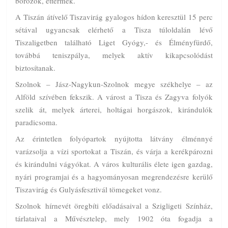
borozók, éttermek.
A Tiszán átívelő Tiszavirág gyalogos hídon keresztül 15 perc
sétával ugyancsak elérhető a Tisza túloldalán lévő
Tiszaligetben található Liget Gyógy,- és Élményfürdő,
továbbá teniszpálya, melyek aktív kikapcsolódást
biztosítanak.
Szolnok – Jász-Nagykun-Szolnok megye székhelye – az
Alföld szívében fekszik. A várost a Tisza és Zagyva folyók
szelik át, melyek árterei, holtágai horgászok, kirándulók
paradicsoma.
Az érintetlen folyópartok nyújtotta látvány élménnyé
varázsolja a vízi sportokat a Tiszán, és várja a kerékpározni
és kirándulni vágyókat. A város kulturális élete igen gazdag,
nyári programjai és a hagyományosan megrendezésre kerülő
Tiszavirág és Gulyásfesztivál tömegeket vonz.
Szolnok hírnevét öregbíti előadásaival a Szigligeti Színház,
tárlataival a Művésztelep, mely 1902 óta fogadja a