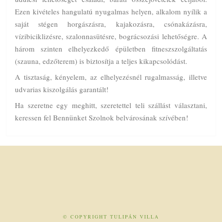
Ezen kivételes hangulatú nyugalmas helyen, alkalom nyílik a
saját stégen horgászásra, kajakozásra, csónakázásra,
vízibiciklizésre, szalonnasütésre, bográcsozási lehetőségre. A
három szinten elhelyezkedő épületben fitneszszolgáltatás
(szauna, edzőterem) is biztosítja a teljes kikapcsolódást.
A tisztaság, kényelem, az elhelyezésnél rugalmasság, illetve
udvarias kiszolgálás garantált!
Ha szeretne egy meghitt, szeretettel teli szállást választani,
keressen fel Bennünket Szolnok belvárosának szívében!
© COPYRIGHT TULIPÁN VILLA