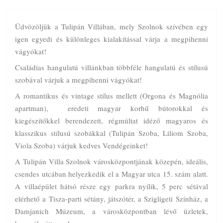
Üdvözöljük a Tulipán Villában, mely Szolnok szívében egy
igen egyedi és különleges kialakítással várja a megpihenni
vágyókat!
Családias hangulatú villánkban többféle hangulatú és stílusú
szobával várjuk a megpihenni vágyókat!
A romantikus és vintage stílus mellett (Orgona és Magnólia
apartman), eredeti magyar korhű bútorokkal és
kiegészítőkkel berendezett, régmúltat idéző magyaros és
klasszikus stílusú szobákkal (Tulipán Szoba, Liliom Szoba,
Viola Szoba) várjuk kedves Vendégeinket!
A Tulipán Villa Szolnok városközpontjának közepén, ideális,
csendes utcában helyezkedik el a Magyar utca 15. szám alatt.
A villaépület hátsó része egy parkra nyílik, 5 perc sétával
elérhető a Tisza-parti sétány, játszótér, a Szigligeti Színház, a
Damjanich Múzeum, a városközpontban lévő üzletek,