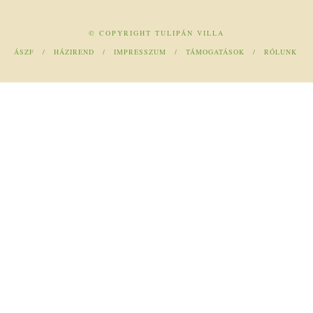
© COPYRIGHT TULIPÁN VILLA
ÁSZF
HÁZIREND
IMPRESSZUM
TÁMOGATÁSOK
RÓLUNK