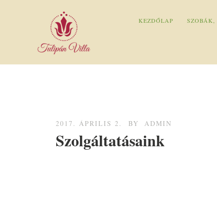
KEZDŐLAP
SZOBÁK,
2017. ÁPRILIS 2.
BY
ADMIN
Szolgáltatásaink