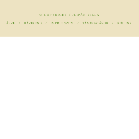
© COPYRIGHT TULIPÁN VILLA
ÁSZF
HÁZIREND
IMPRESSZUM
TÁMOGATÁSOK
RÓLUNK